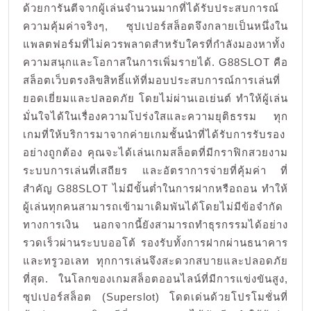
ด้วยการันตีจากผู้เล่นจำนวนมากที่ได้รับประสบการณ์
ผ่าน
ความคุ้มค่าจริงๆ, ซุปเปอร์สล็อตจึงกลายเป็นหนึ่งใน
เอเย่นต์
แพลตฟอร์มที่ไม่ควรพลาดสำหรับใครที่กำลังมองหาทั้ง
ไม่
ความสนุกและโอกาสในการเพิ่มรายได้. G88SLOT คือ
จำกัด
สล็อตเว็บตรงลิขสิทธิ์แท้ที่มอบประสบการณ์การเล่นที่
โบนัส
ยอดเยี่ยมและปลอดภัย โดยไม่ผ่านเอเย่นต์ ทำให้ผู้เล่น
มั่นใจได้ในเรื่องความโปร่งใสและความยุติธรรม ทุก
ฝาก
เกมที่ให้บริการมาจากค่ายเกมชั้นนำที่ได้รับการรับรอง
ถอน
อย่างถูกต้อง คุณจะได้เล่นเกมสล็อตที่มีกราฟิกสวยงาม
ไม่มี
ระบบการเล่นที่เสถียร และอัตราการจ่ายที่คุ้มค่า ที่
ขั้น
สำคัญ G88SLOT ไม่มีขั้นต่ำในการฝากหรือถอน ทำให้
ต่ำ
ผู้เล่นทุกคนสามารถเข้ามาเดิมพันได้โดยไม่มีข้อจำกัด
ได้
ทางการเงิน นอกจากนี้ยังสามารถทำธุรกรรมได้อย่าง
รวดเร็วผ่านระบบออโต้ รองรับทั้งการฝากผ่านธนาคาร
เงิน
และทรูวอเลท ทุกการเล่นจึงสะดวกสบายและปลอดภัย
จริง
ที่สุด. ในโลกของเกมสล็อตออนไลน์ที่มีการแข่งขันสูง,
ซุปเปอร์สล็อต (Superslot) โดดเด่นด้วยโปรโมชั่นที่