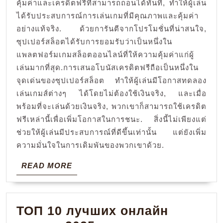
คุ้มค่าและเครดิตฟรีที่สามารถถอนได้ทันที, ทำให้ผู้เล่น
ได้รับประสบการณ์การเล่นเกมที่มีคุณภาพและคุ้มค่า
อย่างแท้จริง. ด้วยการันตีจากโปรโมชั่นที่น่าสนใจ,
ซุปเปอร์สล็อตได้รับการยอมรับว่าเป็นหนึ่งใน
แพลตฟอร์มเกมสล็อตออนไลน์ที่ให้ความคุ้มค่าแก่ผู้
เล่นมากที่สุด.การเสนอโบนัสเครดิตฟรีถือเป็นหนึ่งใน
จุดเด่นของซุปเปอร์สล็อต ทำให้ผู้เล่นมีโอกาสทดลอง
เล่นเกมส์ต่างๆ ได้โดยไม่ต้องใช้เงินจริง, และเมื่อ
พร้อมที่จะเล่นด้วยเงินจริง, พวกเขาก็สามารถใช้เครดิต
ฟรีเหล่านี้เพื่อเพิ่มโอกาสในการชนะ. สิ่งนี้ไม่เพียงแต่
ช่วยให้ผู้เล่นมีประสบการณ์ที่ดีขึ้นเท่านั้น แต่ยังเพิ่ม
ความมั่นใจในการเดิมพันของพวกเขาด้วย.
READ
READ MORE
MORE
ТОП 10 лучших онлайн