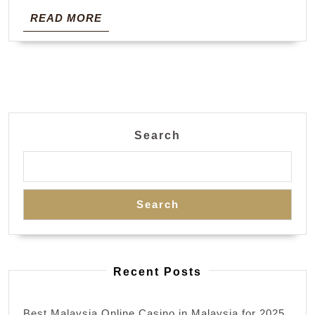
READ
READ MORE
MORE
Search
Search
Recent Posts
Best Malaysia Online Casino in Malaysia for 2025