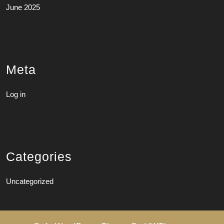
June 2025
Meta
Log in
Categories
Uncategorized