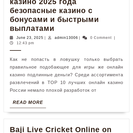
казино 2025 года
безопасные казино с
бонусами и быстрыми
ТОП
выплатами
10
June
admin13006
June 23, 2025
|
admin13006
|
0 Comment
|
23,
12:43 pm
лучших
2025
онлайн
Как не попасть в ловушку только выбрать
казино
правильное подобающее для игры же онлайн
2025
казино подлинные деньги? Среди ассортимента
года
развлечений в TOP 10 лучших онлайн казино
безопасные
России немало плохой разработок от
казино
READ
READ MORE
с
MORE
бонусами
и
Baji Live Cricket Online on