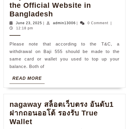
быстрыми
the Official Website in
выплатами
Baji
Bangladesh
Live
June
admin13006
June 23, 2025
|
admin13006
|
0 Comment
|
23,
12:18 pm
Cricket
2025
Online
Please note that according to the T&C, a
on
withdrawal on Baji 555 should be made to the
the
same card or wallet you used to top up your
Official
balance. Both of
Website
READ
READ MORE
in
MORE
Bangladesh
nagaway สล็อตเว็บตรง อันดับ1
ฝากถอนออโต้ รองรับ True
nagaway
Wallet