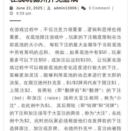
线
June
admin13006
June 22, 2025
|
admin13006
|
0 Comment
|
22,
6:59 pm
玩
2025
德
在游戏过程中，不仅注意力很重要，逻辑和思维也很
州
重要。 在底池限注游戏中，玩家的下注额度限制在当
扑
前底池的大小内。 每轮下注的最大金额等于当前底池
克
中所有筹码的总和。 例如，如果底池中有$50，玩家
游
最多可以下注$50，或加注以达到$100。 让玩家在游
戏
戏过程中可以根据底池的变化适度进行较大的下注。
策略更加灵活，能够利用底池的动态来进行更大胆的
决策。在限注德州扑克里，$1/$2牌局代表下限注$1，
上限注$2。 首两轮（即“翻牌前”和“翻牌”）的下注
（bet）和加注（raise）须和大盲注相同，称为“小
注”，在此例中为$1。 其后两轮（即“转牌”和“河牌”）
的下注和加注须等于大盲注的两倍，称为“大注”，在此
例中为$2。此时的玩家必须根据他们在发牌前的下注
选择跟注、加注或弃牌。 在德州扑克中，盲注由被指