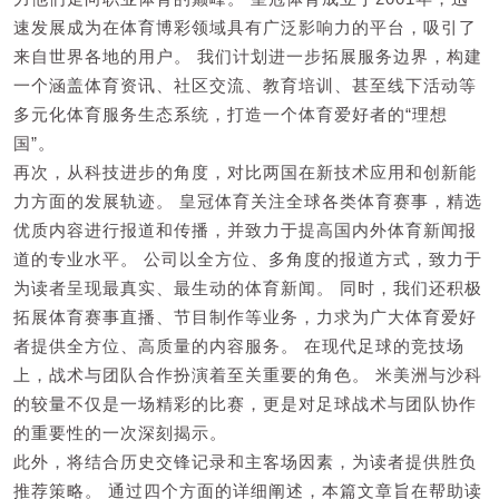
速发展成为在体育博彩领域具有广泛影响力的平台，吸引了
来自世界各地的用户。 我们计划进一步拓展服务边界，构建
一个涵盖体育资讯、社区交流、教育培训、甚至线下活动等
多元化体育服务生态系统，打造一个体育爱好者的“理想
国”。
再次，从科技进步的角度，对比两国在新技术应用和创新能
力方面的发展轨迹。 皇冠体育关注全球各类体育赛事，精选
优质内容进行报道和传播，并致力于提高国内外体育新闻报
道的专业水平。 公司以全方位、多角度的报道方式，致力于
为读者呈现最真实、最生动的体育新闻。 同时，我们还积极
拓展体育赛事直播、节目制作等业务，力求为广大体育爱好
者提供全方位、高质量的内容服务。 在现代足球的竞技场
上，战术与团队合作扮演着至关重要的角色。 米美洲与沙科
的较量不仅是一场精彩的比赛，更是对足球战术与团队协作
的重要性的一次深刻揭示。
此外，将结合历史交锋记录和主客场因素，为读者提供胜负
推荐策略。 通过四个方面的详细阐述，本篇文章旨在帮助读