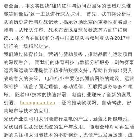
者全面… 本文将围绕”纽约红牛与迈阿密国际的激烈对决谁
能笑到最后”这一主题进行深入探讨。 首先，我们将分析两
队的历史背景与对战记录，揭示这场比赛的重要性和看点；
接着，从球队阵容、战术布置以及球员状态等方面详细解
读… 本文旨在回顾和分析中国篮球队与叙利亚队在2017年
进行的一场精彩对决。
我们通过体育传媒、营销与赞助服务，推动品牌与运动项目
的深度融合。 而我们的体育科技与数据分析服务，则为赛事
运营和运动管理提供了精准的数据支持，帮助各方做出更具
战略意义的决策。 电信行业主要包括通信网络的建设、运营
和维护，涵盖了固定通信、移动通信、互联网服务等多个领
域。 随着5G技术的快速部署，电信行业迎来了全新的发展
机遇。
huangguan tiyu
，还将推动物联网、自动驾驶、智
慧城市等技术的应用。
光伏产业是利用太阳能进行发电的产业，涵盖太阳能电池、
光伏组件以及光伏系统的生产与应用。 随着全球对可再生能
源的关注和太阳能技术的不断创新，光伏产业发展迅速，成