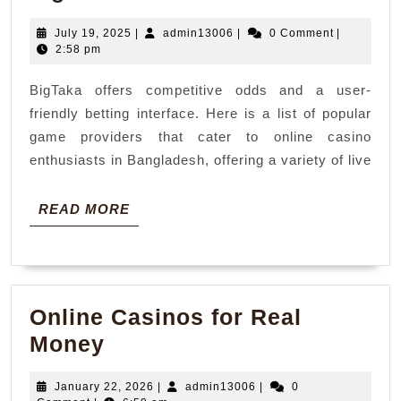
Ilm
July
admin13006
July 19, 2025
|
admin13006
|
0 Comment
|
Insti
19,
2:58 pm
2025
BigTaka offers competitive odds and a user-
friendly betting interface. Here is a list of popular
game providers that cater to online casino
enthusiasts in Bangladesh, offering a variety of live
READ
READ MORE
MORE
Online Casinos for Real
Online
Money
Casinos
January
admin13006
January 22, 2026
|
admin13006
|
0
for