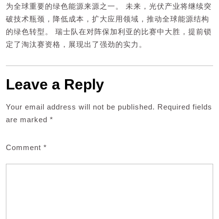
为全球重要的绿色能源来源之一。 未来，光伏产业将继续突
破技术瓶颈，降低成本，扩大应用领域，推动全球能源结构
的绿色转型。 瑞士队在对阵保加利亚的比赛中大胜，提前锁
定了淘汰赛资格，展现出了强劲的实力。
Leave a Reply
Your email address will not be published.
Required fields
are marked
*
Comment
*